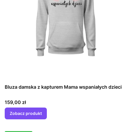
Bluza damska z kapturem Mama wspaniałych dzieci
Cena
159,00 zł
Zobacz produkt