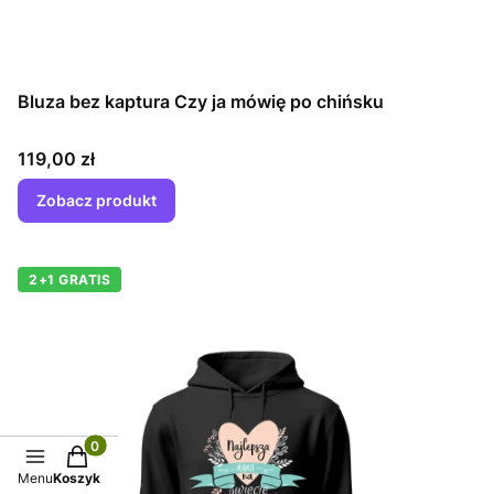
Bluza bez kaptura Czy ja mówię po chińsku
Cena
119,00 zł
Zobacz produkt
2+1 GRATIS
Produkty w koszyku: 0. Zobacz szczegóły
Menu
Koszyk