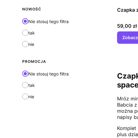
NOWOŚĆ
Czapka 
Nie stosuj tego filtra
Cena
59,00 zł
tak
Zobacz
nie
PROMOCJA
Nie stosuj tego filtra
Czapk
space
tak
nie
Mróz min
Babcia z
można po
napisy b
Komplet 
plus dz