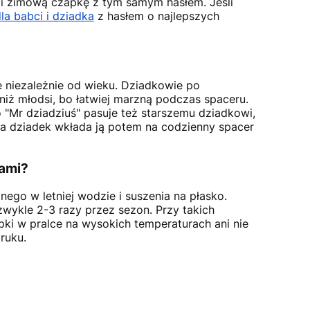
ę i zimową czapkę z tym samym hasłem. Jeśli
la babci i dziadka
z hasłem o najlepszych
e niezależnie od wieku. Dziadkowie po
niż młodsi, bo łatwiej marzną podczas spaceru.
 "Mr dziadziuś" pasuje też starszemu dziadkowi,
, a dziadek wkłada ją potem na codzienny spacer
ami?
ego w letniej wodzie i suszenia na płasko.
zwykle 2-3 razy przez sezon. Przy takich
pki w pralce na wysokich temperaturach ani nie
ruku.