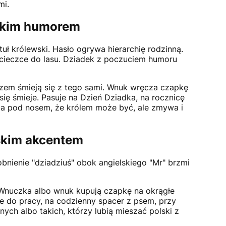
mi.
lskim humorem
tuł królewski. Hasło ogrywa hierarchię rodzinną.
wycieczce do lasu. Dziadek z poczuciem humoru
azem śmieją się z tego sami. Wnuk wręcza czapkę
się śmieje. Pasuje na Dzień Dziadka, na rocznicę
uca pod nosem, że królem może być, ale zmywa i
lskim akcentem
obnienie "dziadziuś" obok angielskiego "Mr" brzmi
ą. Wnuczka albo wnuk kupują czapkę na okrągłe
ze do pracy, na codzienny spacer z psem, przy
ych albo takich, którzy lubią mieszać polski z