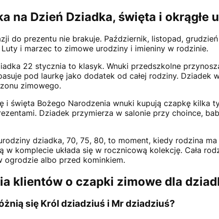
a na Dzień Dziadka, święta i okrągłe u
zji do prezentu nie brakuje. Październik, listopad, grudzi
 Luty i marzec to zimowe urodziny i imieniny w rodzinie.
iadka 22 stycznia to klasyk. Wnuki przedszkolne przynoszą
asuje pod laurkę jako dodatek od całej rodziny. Dziadek w
ezonu zimowego.
ię i święta Bożego Narodzenia wnuki kupują czapkę kilka t
rezentami. Dziadek przymierza w salonie przy choince, babci
urodziny dziadka, 70, 75, 80, to moment, kiedy rodzina m
ką w komplecie układa się w rocznicową kolekcję. Cała ro
 w ogrodzie albo przed kominkiem.
ia klientów o czapki zimowe dla dziad
żnią się Król dziadziuś i Mr dziadziuś?