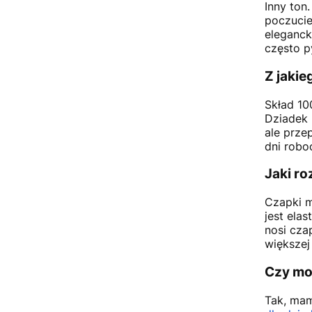
Inny ton
poczucie
eleganck
często py
Z jakie
Skład 10
Dziadek 
ale prze
dni robo
Jaki ro
Czapki m
jest ela
nosi cza
większej
Czy mog
Tak, mam