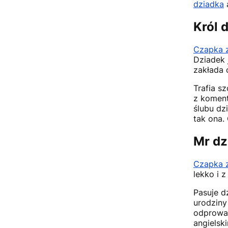
dziadka
Król 
Czapka z
Dziadek 
zakłada 
Trafia s
z koment
ślubu dz
tak ona.
Mr dz
Czapka z
lekko i 
Pasuje d
urodziny
odprowad
angiels