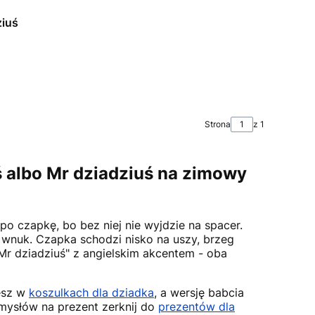
ziuś
Strona
z 1
ś albo Mr dziadziuś na zimowy
po czapkę, bo bez niej nie wyjdzie na spacer.
 wnuk. Czapka schodzi nisko na uszy, brzeg
Mr dziadziuś" z angielskim akcentem - oba
iesz w
koszulkach dla dziadka
, a wersję babcia
omysłów na prezent zerknij do
prezentów dla