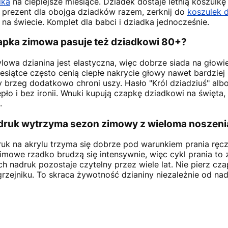
dka
na cieplejsze miesiące. Dziadek dostaje letnią koszulk
 prezent dla obojga dziadków razem, zerknij do
koszulek d
na świecie. Komplet dla babci i dziadka jednocześnie.
apka zimowa pasuje też dziadkowi 80+?
ylowa dzianina jest elastyczna, więc dobrze siada na głowi
esiątce często cenią ciepłe nakrycie głowy nawet bardziej 
 brzeg dodatkowo chroni uszy. Hasło "Król dziadziuś" albo
epło i bez ironii. Wnuki kupują czapkę dziadkowi na święta
.
druk wytrzyma sezon zimowy z wieloma noszeni
ruk na akrylu trzyma się dobrze pod warunkiem prania ręczn
imowe rzadko brudzą się intensywnie, więc cykl prania to 
h nadruk pozostaje czytelny przez wiele lat. Nie pierz cza
grzejniku. To skraca żywotność dzianiny niezależnie od nad