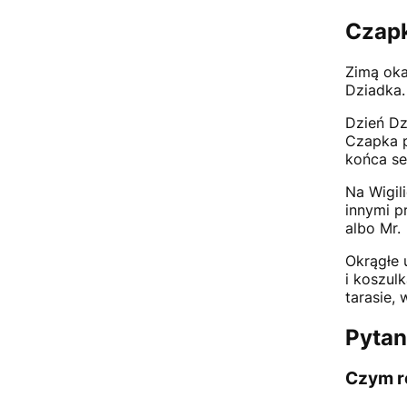
Czapk
Zimą oka
Dziadka.
Dzień Dz
Czapka p
końca s
Na Wigil
innymi p
albo Mr.
Okrągłe 
i koszul
tarasie,
Pytan
Czym ró