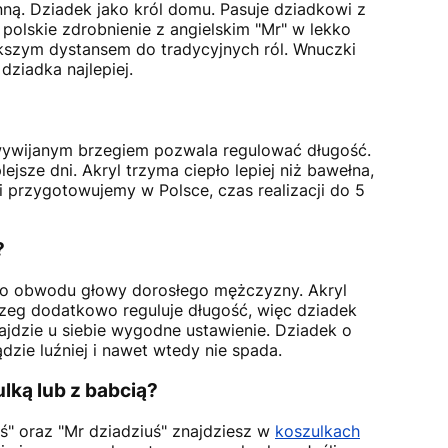
nną. Dziadek jako król domu. Pasuje dziadkowi z
polskie zdrobnienie z angielskim "Mr" w lekko
ększym dystansem do tradycyjnych ról. Wnuczki
dziadka najlepiej.
 wywijanym brzegiem pozwala regulować długość.
sze dni. Akryl trzyma ciepło lepiej niż bawełna,
i przygotowujemy w Polsce, czas realizacji do 5
?
go obwodu głowy dorosłego mężczyzny. Akryl
rzeg dodatkowo reguluje długość, więc dziadek
jdzie u siebie wygodne ustawienie. Dziadek o
dzie luźniej i nawet wtedy nie spada.
lką lub z babcią?
ś" oraz "Mr dziadziuś" znajdziesz w
koszulkach