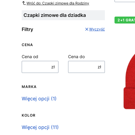
Wróć do: Czapki zimowe dla Rodziny
Czapki zimowe dla dziadka
2+1 GRA
Filtry
Wyczyść
CENA
Cena od
Cena do
zł
zł
MARKA
Marka
Więcej opcji (1)
KOLOR
Kolor
Więcej opcji (11)