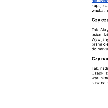
dla dzia
kupujesz
wnukach 
Czy cz
Tak. Akr
osiemdzi
Wywijany
brzmi ci
do parku
Czy na
Tak, nad
Czapki z
warunkac
susz na 