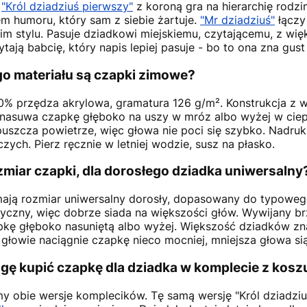
.
"Król dziadziuś pierwszy"
z koroną gra na hierarchię rodzi
m humoru, który sam z siebie żartuje.
"Mr dziadziuś"
łączy 
im stylu. Pasuje dziadkowi miejskiemu, czytającemu, z wi
tają babcię, który napis lepiej pasuje - bo to ona zna gust 
go materiału są czapki zimowe?
0% przędza akrylowa, gramatura 126 g/m². Konstrukcja z
nasuwa czapkę głęboko na uszy w mróz albo wyżej w cieplej
puszcza powietrze, więc głowa nie poci się szybko. Nadruk
czych. Pierz ręcznie w letniej wodzie, susz na płasko.
zmiar czapki, dla dorosłego dziadka uniwersalny
ają rozmiar uniwersalny dorosły, dopasowany do typowe
styczny, więc dobrze siada na większości głów. Wywijany b
pkę głęboko nasuniętą albo wyżej. Większość dziadków zna
 głowie naciągnie czapkę nieco mocniej, mniejsza głowa sią
ę kupić czapkę dla dziadka w komplecie z koszu
y obie wersje komplecików. Tę samą wersję "Król dziadziu