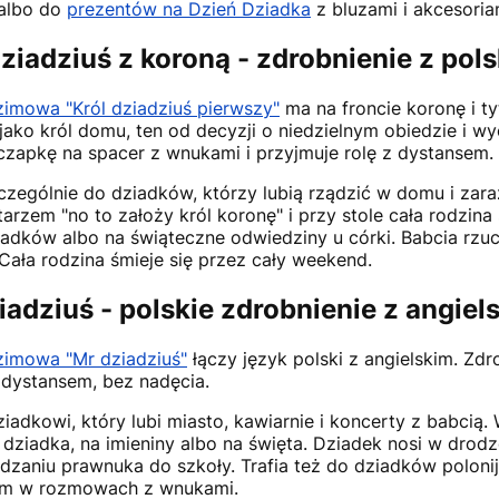
albo do
prezentów na Dzień Dziadka
z bluzami i akcesoria
dziadziuś z koroną - zdrobnienie z po
imowa "Król dziadziuś pierwszy"
ma na froncie koronę i ty
jako król domu, ten od decyzji o niedzielnym obiedzie i 
czapkę na spacer z wnukami i przyjmuje rolę z dystansem.
zczególnie do dziadków, którzy lubią rządzić w domu i zar
arzem "no to założy król koronę" i przy stole cała rodzina 
iadków albo na świąteczne odwiedziny u córki. Babcia rz
 Cała rodzina śmieje się przez cały weekend.
iadziuś - polskie zdrobnienie z angie
imowa "Mr dziadziuś"
łączy język polski z angielskim. Zdr
z dystansem, bez nadęcia.
ziadkowi, który lubi miasto, kawiarnie i koncerty z babci
 dziadka, na imieniny albo na święta. Dziadek nosi w drod
zaniu prawnuka do szkoły. Trafia też do dziadków polonijn
kim w rozmowach z wnukami.