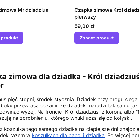
zimowa Mr dziadziuś
Czapka zimowa Król dziad
pierwszy
Cena
59,00 zł
 produkt
Zobacz produkt
a zimowa dla dziadka - Król dziadziu
r
us pięć stopni, środek stycznia. Dziadek przy progu sięga 
 boku przewraca oczami, że dziadek marudzi tak samo jak
dwinąć wyżej. Na froncie "Król dziadziuś" z koroną albo "
azują na zdrobnieniu, którego wnuki uczą się od kołyski.
z koszulką tego samego dziadka na cieplejsze dni znajdz
iadek razem w
koszulkach dla babci i dziadka
. Po więcej p