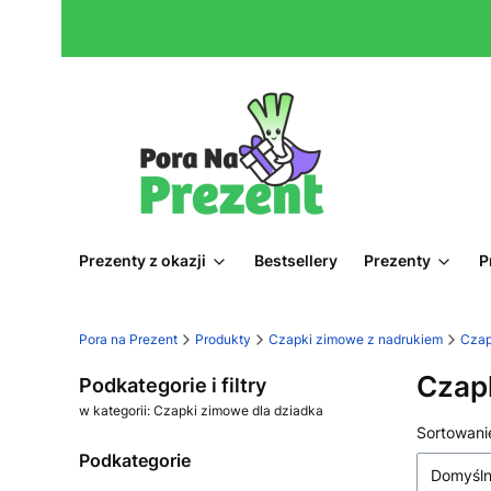
Prezenty z okazji
Bestsellery
Prezenty
P
Pora na Prezent
Produkty
Czapki zimowe z nadrukiem
Czap
Czapk
Podkategorie i filtry
w kategorii: Czapki zimowe dla dziadka
Lista
Sortowani
Podkategorie
Domyśl