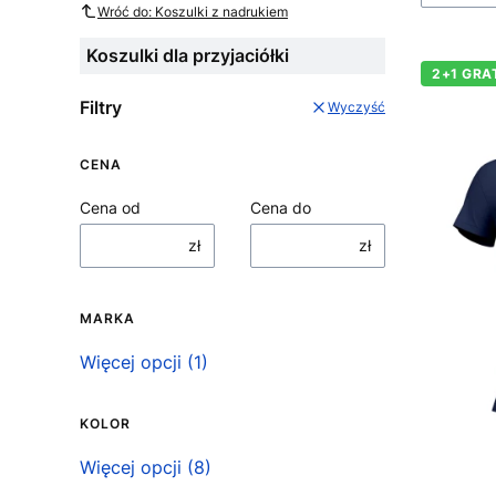
Wróć do: Koszulki z nadrukiem
Koszulki dla przyjaciółki
2+1 GRA
Filtry
Wyczyść
CENA
Cena od
Cena do
zł
zł
MARKA
Marka
Więcej opcji (1)
KOLOR
Kolor
Więcej opcji (8)