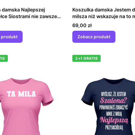
 damska Najlepszej
Koszulka damska Jestem 
ółce Siostrami nie zawsze
milsza niż wskazuje na to 
ię urodzić
twarz
Cena
69,00 zł
 produkt
Zobacz produkt
TIS
2+1 GRATIS