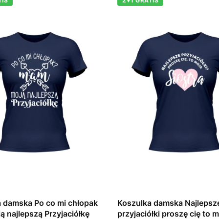
TIS
2+1 GRATIS
 damska Po co mi chłopak
Koszulka damska Najlepsz
 najlepszą Przyjaciółkę
przyjaciółki proszę cię to 