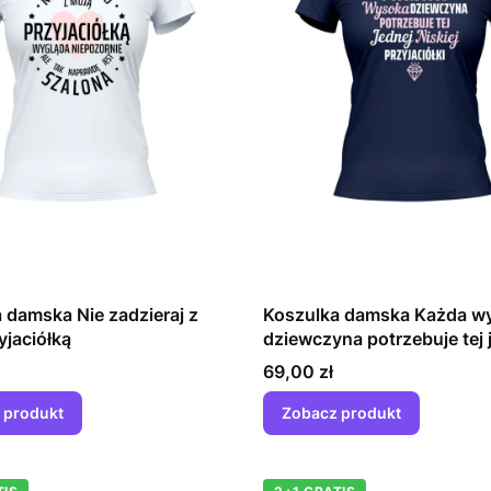
 damska Nie zadzieraj z
Koszulka damska Każda w
yjaciółką
dziewczyna potrzebuje tej 
niskiej przyjaciółki
Cena
69,00 zł
 produkt
Zobacz produkt