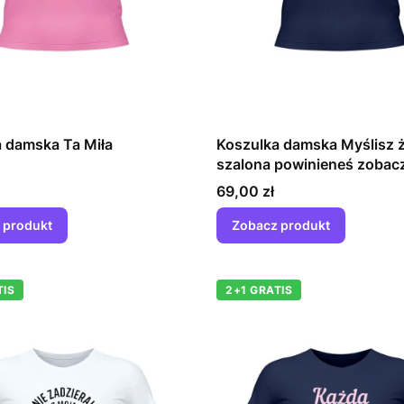
 damska Ta Miła
Koszulka damska Myślisz ż
szalona powinieneś zobac
z moją przyjaciółką
Cena
69,00 zł
 produkt
Zobacz produkt
TIS
2+1 GRATIS