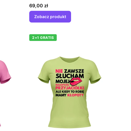
Cena
69,00 zł
Zobacz produkt
2+1 GRATIS