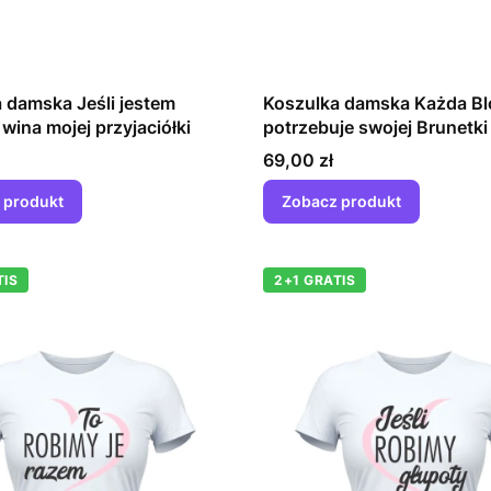
 damska Jeśli jestem
Koszulka damska Każda B
 wina mojej przyjaciółki
potrzebuje swojej Brunetki
Cena
69,00 zł
 produkt
Zobacz produkt
TIS
2+1 GRATIS