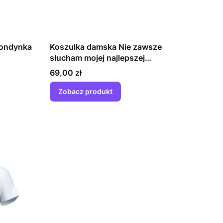
londynka
Koszulka damska Nie zawsze
słucham mojej najlepszej
przyjaciółki
Cena
69,00 zł
Zobacz produkt