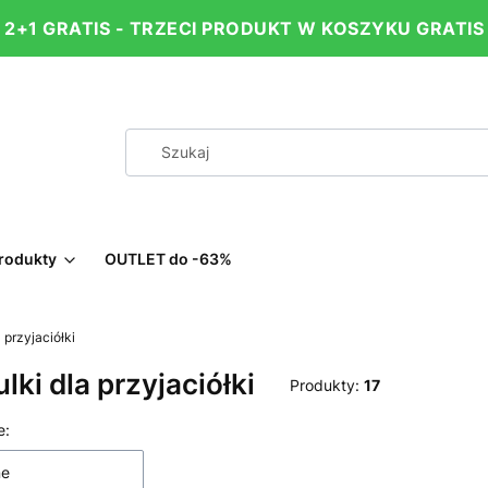
2+1 GRATIS - TRZECI PRODUKT W KOSZYKU GRATIS
rodukty
OUTLET do -63%
 przyjaciółki
lki dla przyjaciółki
Produkty:
17
 produktów
e:
ne