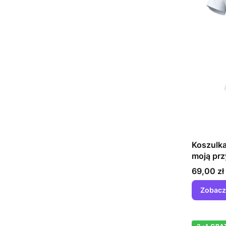
Koszulka
moją prz
Cena
69,00 zł
Zobacz