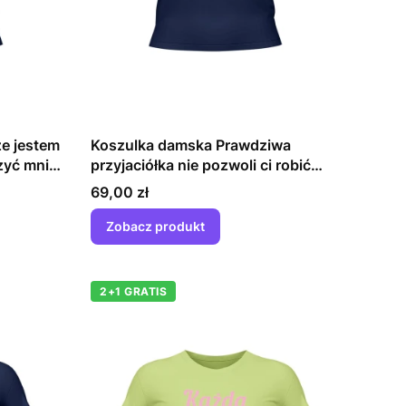
e jestem
Koszulka damska Prawdziwa
zyć mnie
przyjaciółka nie pozwoli ci robić
głupich rzeczy samemu
Cena
69,00 zł
Zobacz produkt
2+1 GRATIS