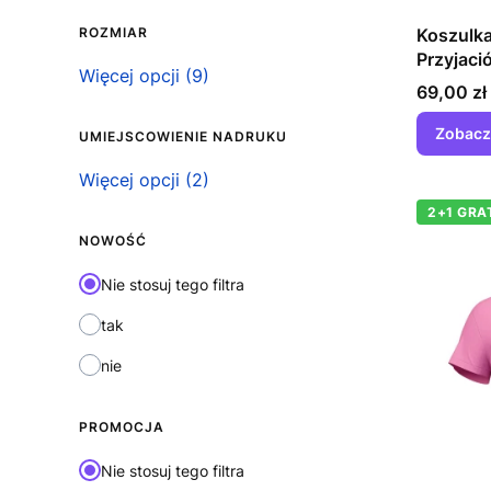
ROZMIAR
Koszulka
Przyjaci
Rozmiar
Więcej opcji (9)
trzeba s
Cena
69,00 zł
Zobacz
UMIEJSCOWIENIE NADRUKU
Umiejscowienie nadruku
Więcej opcji (2)
2+1 GRA
NOWOŚĆ
Nie stosuj tego filtra
tak
nie
PROMOCJA
Nie stosuj tego filtra