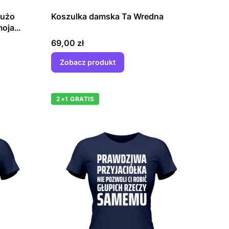
dużo
Koszulka damska Ta Wredna
moja
Cena
69,00 zł
Zobacz produkt
2+1 GRATIS