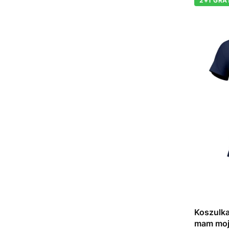
2+1 GRA
Koszulka
mam moją