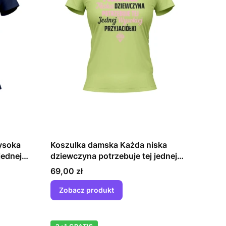
ysoka
Koszulka damska Każda niska
jednej
dziewczyna potrzebuje tej jednej
wysokiej przyjaciółki
Cena
69,00 zł
Zobacz produkt