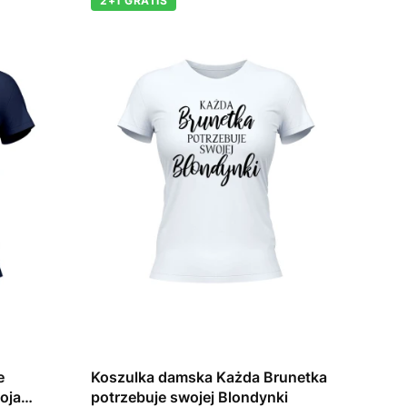
2+1 GRATIS
e
Koszulka damska Każda Brunetka
moja
potrzebuje swojej Blondynki