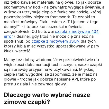
niż tylko kawałek materiału na głowie. To jak dobrze
skomentowany kod - na zewnątrz wygląda świetnie, a
w środku utrzymuje ciepło z funkcjonalnością, której
pozazdrościłby niejeden framework. Te czapki to
manifest mówiący ""tak, jestem z IT i jestem z tego
dumny!"" - i to bez konieczności mówienia
czegokolwiek. Od kultowej
czapki z motywem 404
error
(idealnej, gdy ktoś nie może cię znaleźć na
spotkaniu), po
czapkę z motywem JSON
dla tych,
którzy lubią mieć wszystko uporządkowane w pary
klucz-wartość.
Mamy też dobrą wiadomość: w przeciwieństwie do
większości dokumentacji technicznych, nasze czapki
są naprawdę przyjemne w użytkowaniu. Miękkie,
ciepłe i tak wygodne, że zapomnisz, że je masz na
głowie - trochę jak dobrze napisane API, które po
prostu działa i nie zawraca głowy.
Dlaczego warto wybrać nasze
zimowe czapki?