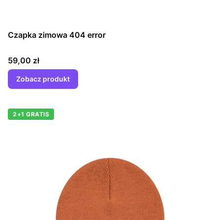
Czapka zimowa 404 error
Cena
59,00 zł
Zobacz produkt
2+1 GRATIS