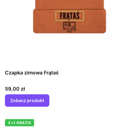
Czapka zimowa Frątaś
Cena
59,00 zł
Zobacz produkt
2+1 GRATIS