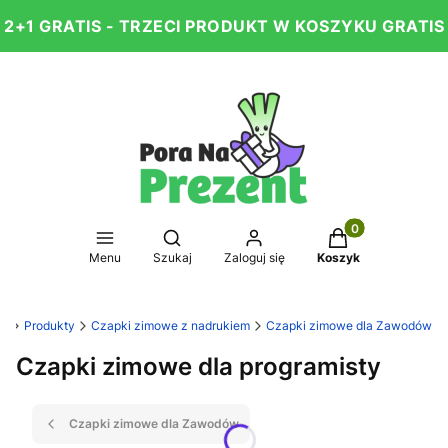
2+1 GRATIS - TRZECI PRODUKT W KOSZYKU GRATIS
Produkty w koszy
Otwórz wyszukiwarkę
Menu
Szukaj
Zaloguj się
Koszyk
nt
Produkty
Czapki zimowe z nadrukiem
Czapki zimowe dla Zawodów
Czapki zimowe dla programisty
Czapki zimowe dla Zawodów