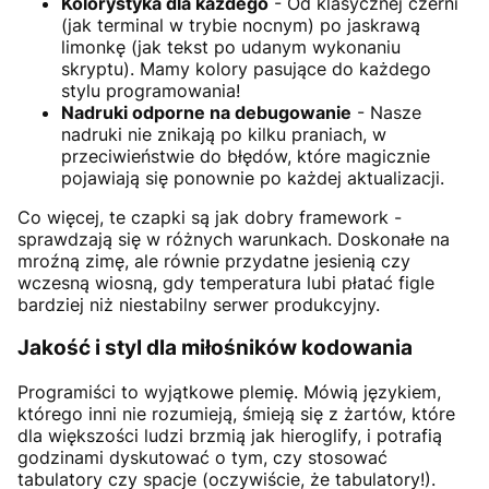
Kolorystyka dla każdego
- Od klasycznej czerni
(jak terminal w trybie nocnym) po jaskrawą
limonkę (jak tekst po udanym wykonaniu
skryptu). Mamy kolory pasujące do każdego
stylu programowania!
Nadruki odporne na debugowanie
- Nasze
nadruki nie znikają po kilku praniach, w
przeciwieństwie do błędów, które magicznie
pojawiają się ponownie po każdej aktualizacji.
Co więcej, te czapki są jak dobry framework -
sprawdzają się w różnych warunkach. Doskonałe na
mroźną zimę, ale równie przydatne jesienią czy
wczesną wiosną, gdy temperatura lubi płatać figle
bardziej niż niestabilny serwer produkcyjny.
Jakość i styl dla miłośników kodowania
Programiści to wyjątkowe plemię. Mówią językiem,
którego inni nie rozumieją, śmieją się z żartów, które
dla większości ludzi brzmią jak hieroglify, i potrafią
godzinami dyskutować o tym, czy stosować
tabulatory czy spacje (oczywiście, że tabulatory!).