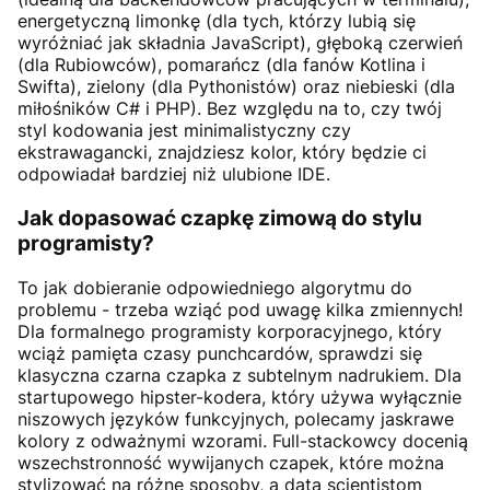
energetyczną limonkę (dla tych, którzy lubią się
wyróżniać jak składnia JavaScript), głęboką czerwień
(dla Rubiowców), pomarańcz (dla fanów Kotlina i
Swifta), zielony (dla Pythonistów) oraz niebieski (dla
miłośników C# i PHP). Bez względu na to, czy twój
styl kodowania jest minimalistyczny czy
ekstrawagancki, znajdziesz kolor, który będzie ci
odpowiadał bardziej niż ulubione IDE.
Jak dopasować czapkę zimową do stylu
programisty?
To jak dobieranie odpowiedniego algorytmu do
problemu - trzeba wziąć pod uwagę kilka zmiennych!
Dla formalnego programisty korporacyjnego, który
wciąż pamięta czasy punchcardów, sprawdzi się
klasyczna czarna czapka z subtelnym nadrukiem. Dla
startupowego hipster-kodera, który używa wyłącznie
niszowych języków funkcyjnych, polecamy jaskrawe
kolory z odważnymi wzorami. Full-stackowcy docenią
wszechstronność wywijanych czapek, które można
stylizować na różne sposoby, a data scientistom