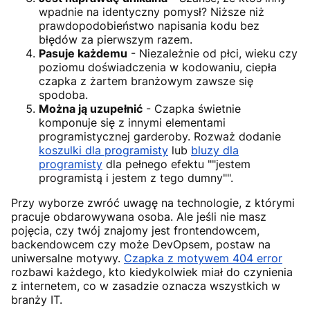
wpadnie na identyczny pomysł? Niższe niż
prawdopodobieństwo napisania kodu bez
błędów za pierwszym razem.
Pasuje każdemu
- Niezależnie od płci, wieku czy
poziomu doświadczenia w kodowaniu, ciepła
czapka z żartem branżowym zawsze się
spodoba.
Można ją uzupełnić
- Czapka świetnie
komponuje się z innymi elementami
programistycznej garderoby. Rozważ dodanie
koszulki dla programisty
lub
bluzy dla
programisty
dla pełnego efektu ""jestem
programistą i jestem z tego dumny"".
Przy wyborze zwróć uwagę na technologie, z którymi
pracuje obdarowywana osoba. Ale jeśli nie masz
pojęcia, czy twój znajomy jest frontendowcem,
backendowcem czy może DevOpsem, postaw na
uniwersalne motywy.
Czapka z motywem 404 error
rozbawi każdego, kto kiedykolwiek miał do czynienia
z internetem, co w zasadzie oznacza wszystkich w
branży IT.