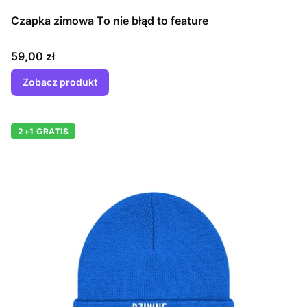
Czapka zimowa To nie błąd to feature
Cena
59,00 zł
Zobacz produkt
2+1 GRATIS