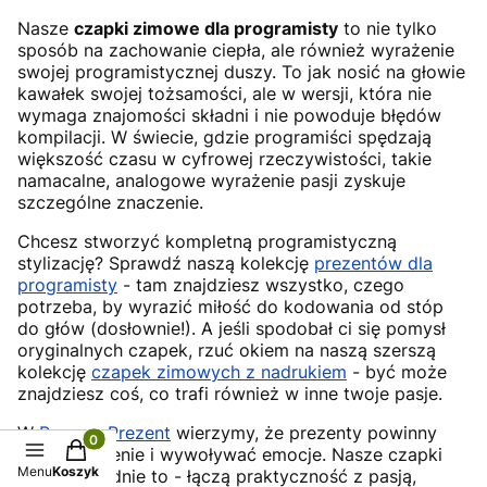
Nasze
czapki zimowe dla programisty
to nie tylko
sposób na zachowanie ciepła, ale również wyrażenie
swojej programistycznej duszy. To jak nosić na głowie
kawałek swojej tożsamości, ale w wersji, która nie
wymaga znajomości składni i nie powoduje błędów
kompilacji. W świecie, gdzie programiści spędzają
większość czasu w cyfrowej rzeczywistości, takie
namacalne, analogowe wyrażenie pasji zyskuje
szczególne znaczenie.
Chcesz stworzyć kompletną programistyczną
stylizację? Sprawdź naszą kolekcję
prezentów dla
programisty
- tam znajdziesz wszystko, czego
potrzeba, by wyrazić miłość do kodowania od stóp
do głów (dosłownie!). A jeśli spodobał ci się pomysł
oryginalnych czapek, rzuć okiem na naszą szerszą
kolekcję
czapek zimowych z nadrukiem
- być może
znajdziesz coś, co trafi również w inne twoje pasje.
W
Pora na Prezent
wierzymy, że prezenty powinny
Produkty w koszyku: 0. Zobacz szczegóły
mieć znaczenie i wywoływać emocje. Nasze czapki
Menu
Koszyk
robią dokładnie to - łączą praktyczność z pasją,