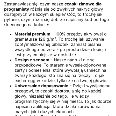
Zastanawiasz się, czym nasze
czapki zimowe dla
programisty
różnią się od zwykłych nakryć głowy
dostępnych w każdym sklepie? Cóż, to trochę jak
pytanie, czym różni się dobrze napisany kod od tego
skleconego na kolanie:
Materiał premium
- 100% przędzy akrylowej o
gramaturze 126 g/m². To trochę jak używanie
zoptymalizowanej biblioteki zamiast pisania
wszystkiego od zera - po prostu działa lepiej i
jest przyjemniejsze w obsłudze.
Design z sensem
- Nasze nadruki nie są
przypadkowe. To starannie wyselekcjonowane
żarty i odniesienia, które wywołają uśmiech na
twarzy każdego, kto zna się na rzeczy. To jak
easter egg w kodzie, tylko że na twojej głowie.
Uniwersalne dopasowanie
- Dzięki wywijanemu
brzegowi, te czapki dostosują się do każdej
głowy, niezależnie od tego, ile wiedzy
programistycznej się w niej mieści. To jak dobrze
napisana aplikacja, która działa zarówno na
małych, jak i dużych ekranach.