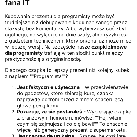
fana IT
Kupowanie prezentu dla programisty może być
trudniejsze niż debugowanie kodu napisanego przez
stażystę bez komentarzy. Albo wybierzesz coś zbyt
ogólnego, co wyląduje na dnie szafy, albo ryzykujesz
z gadżetem technicznym, który on/ona już może mieć
w lepszej wersji. Na szczęście nasze
czapki zimowe
dla programisty
trafiają w ten słodki punkt między
praktycznością a oryginalnością.
Dlaczego czapka to lepszy prezent niż kolejny kubek
z napisem ""Programista""?
Jest faktycznie użyteczna
- W przeciwieństwie
do gadżetów, które zbierają kurz, czapka
naprawdę ochroni przed zimnem spacerującą
głowę pełną kodu.
Pokazuje, że się postarałeś
- Wybierając czapkę
z branżowym humorem, mówisz: ""Hej, wiem
czym się zajmujesz i co cię bawi!"" To znacznie
więcej niż generyczny prezent z supermarketu.
Jest naprawdę unikalna
- Szanse, że ktoś inny