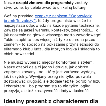
Nasze
czapki zimowe dla programisty
zostały
stworzone, by celebrować tę unikalną kulturę.
Weź na przykład
czapkę z napisem ""Odpowiedź
brzmi: To zależy""
. Każdy programista wie, że to
najczęstsza odpowiedź na każde pytanie techniczne.
Zawsze są jakieś warunki, konteksty, zależności... To
jak noszenie na głowie własnego motto zawodowego!
Takie czapki to coś więcej niż tylko ochrona przed
zimnem - to sposób na pokazanie przynależności do
elitarnego klubu ludzi, dla których logika i składnia to
chleb powszedni.
Nie musisz wybierać między komfortem a stylem.
Nasze czapki dają ci jedno i drugie, jak dobrze
zoptymalizowany kod, który jest zarówno wydajny,
jak i czytelny. Wywijany brzeg nie tylko pozwala
dostosować długość, ale dodaje też tej odrobiny luzu
i charakteru - bo programista to nie tylko logika i
precyzja, ale też kreatywność i indywidualność.
Idealny prezent z charakterem dla