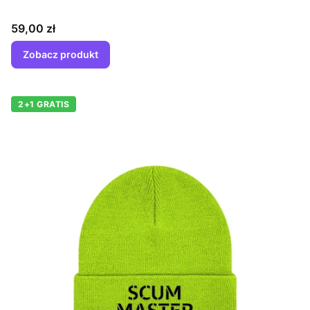
Cena
59,00 zł
Zobacz produkt
2+1 GRATIS