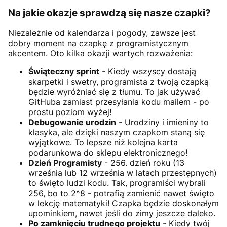
Na jakie okazje sprawdzą się nasze czapki?
Niezależnie od kalendarza i pogody, zawsze jest
dobry moment na czapkę z programistycznym
akcentem. Oto kilka okazji wartych rozważenia:
Świąteczny sprint
- Kiedy wszyscy dostają
skarpetki i swetry, programista z twoją czapką
będzie wyróżniać się z tłumu. To jak używać
GitHuba zamiast przesyłania kodu mailem - po
prostu poziom wyżej!
Debugowanie urodzin
- Urodziny i imieniny to
klasyka, ale dzięki naszym czapkom staną się
wyjątkowe. To lepsze niż kolejna karta
podarunkowa do sklepu elektronicznego!
Dzień Programisty
- 256. dzień roku (13
września lub 12 września w latach przestępnych)
to święto ludzi kodu. Tak, programiści wybrali
256, bo to 2^8 - potrafią zamienić nawet święto
w lekcję matematyki! Czapka będzie doskonałym
upominkiem, nawet jeśli do zimy jeszcze daleko.
Po zamknięciu trudnego projektu
- Kiedy twój