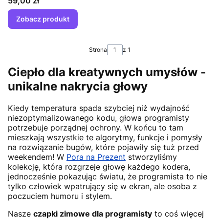
Cena
59,00 zł
Zobacz produkt
Strona
z 1
Ciepło dla kreatywnych umysłów -
unikalne nakrycia głowy
Kiedy temperatura spada szybciej niż wydajność
niezoptymalizowanego kodu, głowa programisty
potrzebuje porządnej ochrony. W końcu to tam
mieszkają wszystkie te algorytmy, funkcje i pomysły
na rozwiązanie bugów, które pojawiły się tuż przed
weekendem! W
Pora na Prezent
stworzyliśmy
kolekcję, która rozgrzeje głowę każdego kodera,
jednocześnie pokazując światu, że programista to nie
tylko człowiek wpatrujący się w ekran, ale osoba z
poczuciem humoru i stylem.
Nasze
czapki zimowe dla programisty
to coś więcej