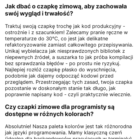
Jak dbać o czapkę zimową, aby zachowała
swój wygląd i trwałość?
Traktuj swoją czapkę trochę jak kod produkcyjny -
ostrożnie i z szacunkiem! Zalecamy pranie ręczne w
temperaturze do 30°C, co jest jak delikatne
refaktoryzowanie zamiast całkowitego przepisywania.
Unikaj wybielacza jak niesprawdzonych bibliotek z
niepewnych źródeł, a suszarka to jak próba kompilacji
bez sprawdzania błędów - po prostu nie ryzykuj.
Najlepiej rozłóż czapkę płasko do wyschnięcia,
podobnie jak dajemy odpocząć kodowi przed
przeglądem. Przestrzegając tych zasad, twoja czapka
pozostanie w doskonałym stanie tak długo, jak
poprawnie napisany kod - czyli praktycznie wiecznie.
Czy czapki zimowe dla programisty są
dostępne w różnych kolorach?
Absolutnie! Nasza paleta kolorów jest tak różnorodna
jak języki programowania. Mamy klasyczną czerń
(idealną dla backendowców pracujących w terminalu),