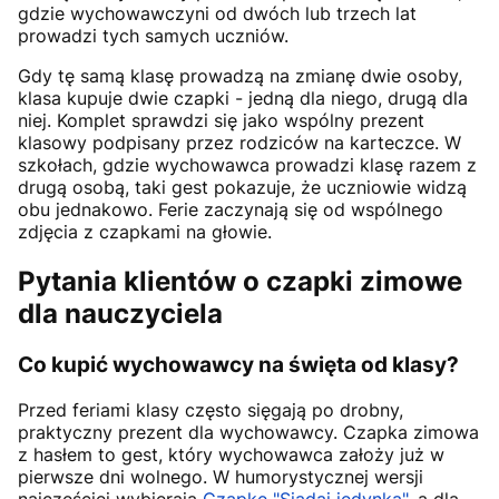
gdzie wychowawczyni od dwóch lub trzech lat
prowadzi tych samych uczniów.
Gdy tę samą klasę prowadzą na zmianę dwie osoby,
klasa kupuje dwie czapki - jedną dla niego, drugą dla
niej. Komplet sprawdzi się jako wspólny prezent
klasowy podpisany przez rodziców na karteczce. W
szkołach, gdzie wychowawca prowadzi klasę razem z
drugą osobą, taki gest pokazuje, że uczniowie widzą
obu jednakowo. Ferie zaczynają się od wspólnego
zdjęcia z czapkami na głowie.
Pytania klientów o czapki zimowe
dla nauczyciela
Co kupić wychowawcy na święta od klasy?
Przed feriami klasy często sięgają po drobny,
praktyczny prezent dla wychowawcy. Czapka zimowa
z hasłem to gest, który wychowawca założy już w
pierwsze dni wolnego. W humorystycznej wersji
najczęściej wybierają
Czapkę "Siadaj jedynka"
, a dla