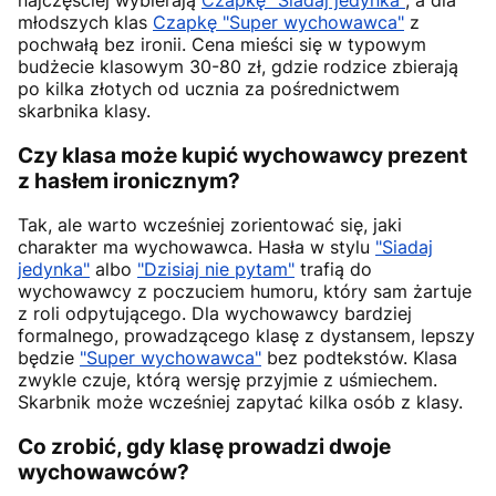
młodszych klas
Czapkę "Super wychowawca"
z
pochwałą bez ironii. Cena mieści się w typowym
budżecie klasowym 30-80 zł, gdzie rodzice zbierają
po kilka złotych od ucznia za pośrednictwem
skarbnika klasy.
Czy klasa może kupić wychowawcy prezent
z hasłem ironicznym?
Tak, ale warto wcześniej zorientować się, jaki
charakter ma wychowawca. Hasła w stylu
"Siadaj
jedynka"
albo
"Dzisiaj nie pytam"
trafią do
wychowawcy z poczuciem humoru, który sam żartuje
z roli odpytującego. Dla wychowawcy bardziej
formalnego, prowadzącego klasę z dystansem, lepszy
będzie
"Super wychowawca"
bez podtekstów. Klasa
zwykle czuje, którą wersję przyjmie z uśmiechem.
Skarbnik może wcześniej zapytać kilka osób z klasy.
Co zrobić, gdy klasę prowadzi dwoje
wychowawców?