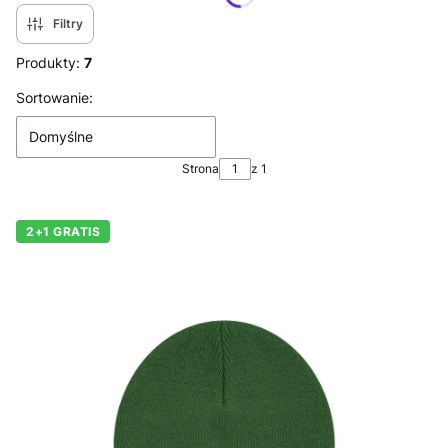
Filtry
Produkty:
7
Lista produktów
Sortowanie:
Domyślne
Strona
z 1
2+1 GRATIS