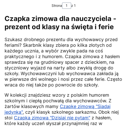
Strona
z 1
Czapka zimowa dla nauczyciela -
prezent od klasy na święta i ferie
Szukasz drobnego prezentu dla wychowawcy przed
feriami? Skarbnik klasy zbiera po kilka złotych od
każdego ucznia, a wybór zwykle pada na coś
praktycznego i z humorem. Czapka zimowa z hasłem
sprawdza się na grudniowy spacer z dzieckiem, na
styczniowy wyjazd na narty albo zwykłą drogę do
szkoły. Wychowawczyni lub wychowawca zakłada ją
w pierwsze dni wolnego i nosi przez całe ferie. Często
wraca do niej także po powrocie do szkoły.
W kolekcji znajdziesz wzory z polskim humorem
szkolnym i ciepłą pochwałą dla wychowawców. Z
żartów klasowych mamy
Czapkę zimową "Siadaj
jedynka"
, czyli klasyk szkolnego sarkazmu. Obok niej
stoi
Czapka zimowa "Dzisiaj nie pytam"
z hasłem,
które każdy uczeń słyszał przynajmniej raz w