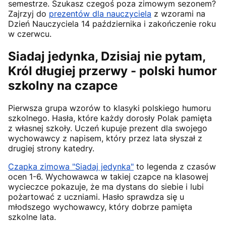
semestrze. Szukasz czegoś poza zimowym sezonem?
Zajrzyj do
prezentów dla nauczyciela
z wzorami na
Dzień Nauczyciela 14 października i zakończenie roku
w czerwcu.
Siadaj jedynka, Dzisiaj nie pytam,
Król długiej przerwy - polski humor
szkolny na czapce
Pierwsza grupa wzorów to klasyki polskiego humoru
szkolnego. Hasła, które każdy dorosły Polak pamięta
z własnej szkoły. Uczeń kupuje prezent dla swojego
wychowawcy z napisem, który przez lata słyszał z
drugiej strony katedry.
Czapka zimowa "Siadaj jedynka"
to legenda z czasów
ocen 1-6. Wychowawca w takiej czapce na klasowej
wycieczce pokazuje, że ma dystans do siebie i lubi
pożartować z uczniami. Hasło sprawdza się u
młodszego wychowawcy, który dobrze pamięta
szkolne lata.