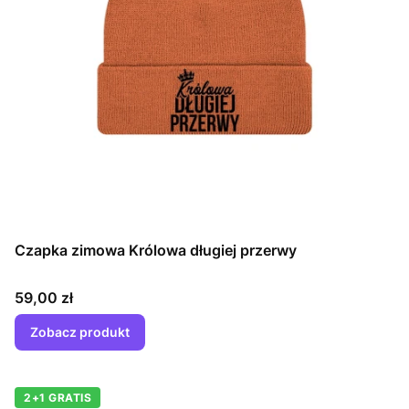
Czapka zimowa Królowa długiej przerwy
Cena
59,00 zł
Zobacz produkt
2+1 GRATIS