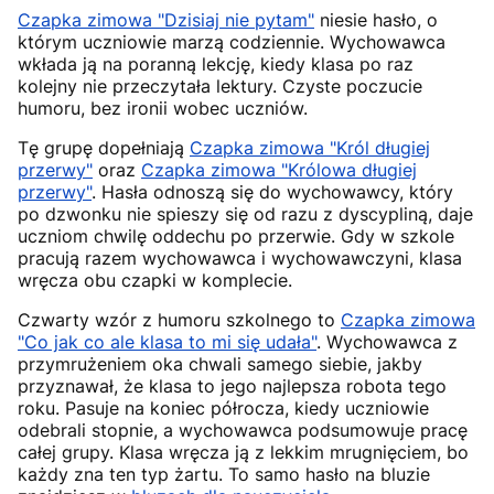
Czapka zimowa "Dzisiaj nie pytam"
niesie hasło, o
którym uczniowie marzą codziennie. Wychowawca
wkłada ją na poranną lekcję, kiedy klasa po raz
kolejny nie przeczytała lektury. Czyste poczucie
humoru, bez ironii wobec uczniów.
Tę grupę dopełniają
Czapka zimowa "Król długiej
przerwy"
oraz
Czapka zimowa "Królowa długiej
przerwy"
. Hasła odnoszą się do wychowawcy, który
po dzwonku nie spieszy się od razu z dyscypliną, daje
uczniom chwilę oddechu po przerwie. Gdy w szkole
pracują razem wychowawca i wychowawczyni, klasa
wręcza obu czapki w komplecie.
Czwarty wzór z humoru szkolnego to
Czapka zimowa
"Co jak co ale klasa to mi się udała"
. Wychowawca z
przymrużeniem oka chwali samego siebie, jakby
przyznawał, że klasa to jego najlepsza robota tego
roku. Pasuje na koniec półrocza, kiedy uczniowie
odebrali stopnie, a wychowawca podsumowuje pracę
całej grupy. Klasa wręcza ją z lekkim mrugnięciem, bo
każdy zna ten typ żartu. To samo hasło na bluzie