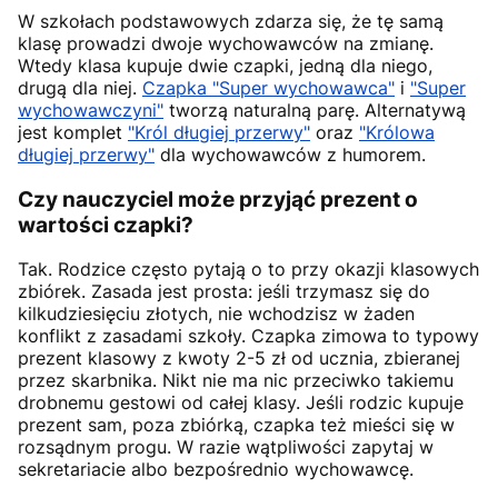
W szkołach podstawowych zdarza się, że tę samą
klasę prowadzi dwoje wychowawców na zmianę.
Wtedy klasa kupuje dwie czapki, jedną dla niego,
drugą dla niej.
Czapka "Super wychowawca"
i
"Super
wychowawczyni"
tworzą naturalną parę. Alternatywą
jest komplet
"Król długiej przerwy"
oraz
"Królowa
długiej przerwy"
dla wychowawców z humorem.
Czy nauczyciel może przyjąć prezent o
wartości czapki?
Tak. Rodzice często pytają o to przy okazji klasowych
zbiórek. Zasada jest prosta: jeśli trzymasz się do
kilkudziesięciu złotych, nie wchodzisz w żaden
konflikt z zasadami szkoły. Czapka zimowa to typowy
prezent klasowy z kwoty 2-5 zł od ucznia, zbieranej
przez skarbnika. Nikt nie ma nic przeciwko takiemu
drobnemu gestowi od całej klasy. Jeśli rodzic kupuje
prezent sam, poza zbiórką, czapka też mieści się w
rozsądnym progu. W razie wątpliwości zapytaj w
sekretariacie albo bezpośrednio wychowawcę.