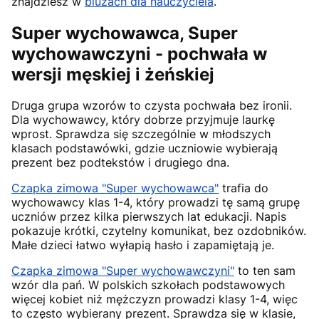
znajdziesz w
bluzach dla nauczyciela
.
Super wychowawca, Super
wychowawczyni - pochwała w
wersji męskiej i żeńskiej
Druga grupa wzorów to czysta pochwała bez ironii.
Dla wychowawcy, który dobrze przyjmuje laurkę
wprost. Sprawdza się szczególnie w młodszych
klasach podstawówki, gdzie uczniowie wybierają
prezent bez podtekstów i drugiego dna.
Czapka zimowa "Super wychowawca"
trafia do
wychowawcy klas 1-4, który prowadzi tę samą grupę
uczniów przez kilka pierwszych lat edukacji. Napis
pokazuje krótki, czytelny komunikat, bez ozdobników.
Małe dzieci łatwo wyłapią hasło i zapamiętają je.
Czapka zimowa "Super wychowawczyni"
to ten sam
wzór dla pań. W polskich szkołach podstawowych
więcej kobiet niż mężczyzn prowadzi klasy 1-4, więc
to często wybierany prezent. Sprawdza się w klasie,