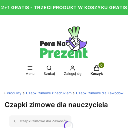
2+1 GRATIS - TRZECI PRODUKT W KOSZYKU GRATIS
Produkty w koszy
Otwórz wyszukiwarkę
Menu
Szukaj
Zaloguj się
Koszyk
nt
Produkty
Czapki zimowe z nadrukiem
Czapki zimowe dla Zawodów
Czapki zimowe dla nauczyciela
Czapki zimowe dla Zawodów