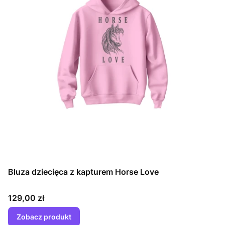
Bluza dziecięca z kapturem Horse Love
Cena
129,00 zł
Zobacz produkt