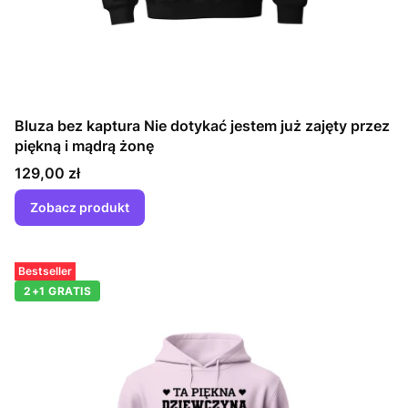
Bluza bez kaptura Nie dotykać jestem już zajęty przez
piękną i mądrą żonę
Cena
129,00 zł
Zobacz produkt
Bestseller
2+1 GRATIS