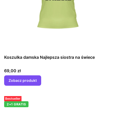
Koszulka damska Najlepsza siostra na świece
Cena
69,00 zł
Zobacz produkt
Bestseller
2+1 GRATIS