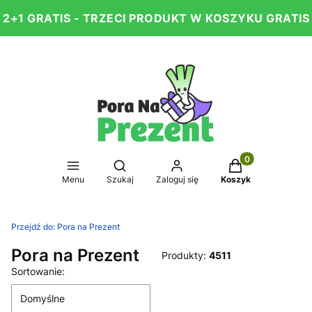
2+1 GRATIS - TRZECI PRODUKT W KOSZYKU GRATIS
Produkty w koszy
Otwórz wyszukiwarkę
Menu
Szukaj
Zaloguj się
Koszyk
Przejdź do:
Pora na Prezent
Pora na Prezent
Produkty:
4511
Lista produktów
Sortowanie:
Domyślne