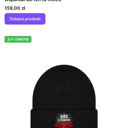
Cena
159,00 zł
Zobacz produkt
2+1 GRATIS