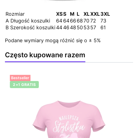
Rozmiar
XS
S
M
L
XL
XXL
3XL
A Długość koszulki
64
64
66
68
70
72
73
B Szerokość koszulki
44
46
48
50
53
57
61
Podane wymiary mogą różnić się o ± 5%
Często kupowane razem
Bestseller
2+1 GRATIS