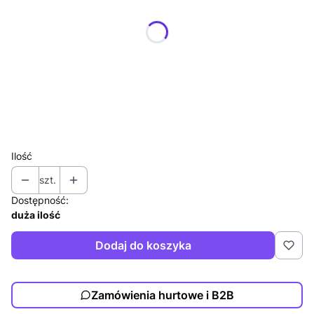
Pokaż wszystkie kolory
*
Rozmiar
Wybierz
*
Umiejscowienie nadruku
Wybierz
Ilość
szt.
Dostępność:
duża ilość
Dodaj do koszyka
Zamówienia hurtowe i B2B