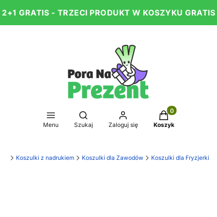
2+1 GRATIS - TRZECI PRODUKT W KOSZYKU GRATIS
Produkty w koszy
Otwórz wyszukiwarkę
Menu
Szukaj
Zaloguj się
Koszyk
kty
Koszulki z nadrukiem
Koszulki dla Zawodów
Koszulki dla Fryzjerki