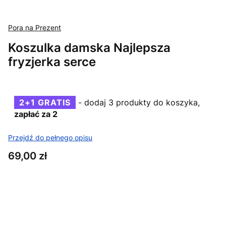
Pora na Prezent
Koszulka damska Najlepsza
fryzjerka serce
2+1 GRATIS
- dodaj 3 produkty do koszyka,
zapłać za 2
Przejdź do pełnego opisu
Cena
69,00 zł
Wybierz wariant produktu:
Poszczególne warianty mogą różnić się ceną
*
Kolor