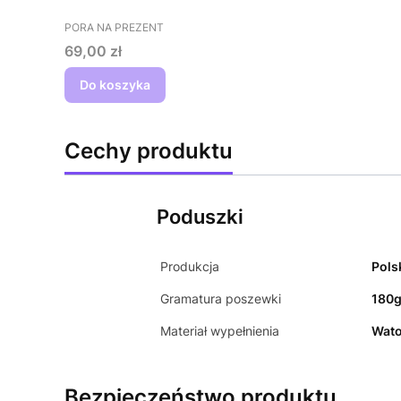
PRODUCENT
PORA NA PREZENT
Cena
69,00 zł
Do koszyka
Cechy produktu
Poduszki
Produkcja
Pols
Gramatura poszewki
180
Materiał wypełnienia
Wato
Bezpieczeństwo produktu