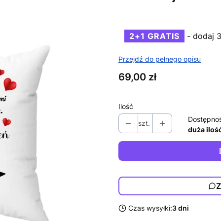
2+1 GRATIS
- dodaj 
Przejdź do pełnego opisu
Cena
69,00 zł
Ilość
Dostępno
szt.
duża iloś
Z
Czas wysyłki:
3 dni