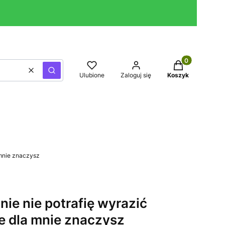
Produkty w kos
Wyczyść
Szukaj
Ulubione
Zaloguj się
Koszyk
 mnie znaczysz
ie nie potrafię wyrazić
le dla mnie znaczysz