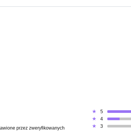
5
4
3
ystawione przez zweryfikowanych