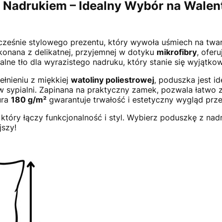
Nadrukiem – Idealny Wybór na Walent
cześnie stylowego prezentu, który wywoła uśmiech na twar
onana z delikatnej, przyjemnej w dotyku
mikrofibry
, ofer
dealne tło dla wyrazistego nadruku, który stanie się wyjąt
ełnieniu z miękkiej
watoliny poliestrowej
, poduszka jest id
b w sypialni. Zapinana na praktyczny zamek, pozwala łatwo 
ura
180 g/m²
gwarantuje trwałość i estetyczny wygląd prze
 który łączy funkcjonalność i styl. Wybierz poduszkę z na
jszy!