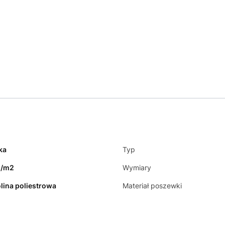
ka
Typ
g/m2
Wymiary
lina poliestrowa
Materiał poszewki